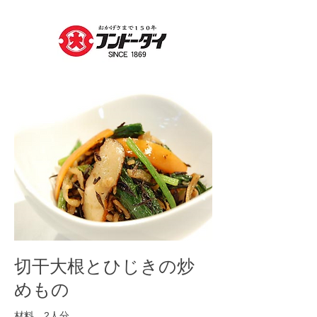
切干大根とひじきの炒
めもの
材料 2人分