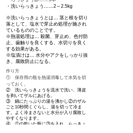
・洗いらっきょう……2
～2.5kg
※洗いらっきょうとは… 茎と根を切り
落として、塩水で芽止め処理が施され
ているもののことです。
※熱湯処理は… 殺菌、芽止め、色付防
止、歯触りを良くする、水切りを良く
する効果がある。
※塩漬けは… 水分やアクをしっかり抜
き、腐敗防止になる。
作り方
①
保存用の瓶を熱湯消毒して水気を切
っておく。
② 洗いらっきょうを流水で洗い、薄皮
を剥いてザルにあげる。
③ 鍋にたっぷりの湯を沸かし②のザル
ごと10秒間くぐらし、湯を切って冷ま
す。よく冷まさないと水分が入り腐敗し
やすくなります。
④ ①の乾いた瓶に③を入れ、らっきょ
う酢を注ぐ。（この時、らっきょうが浸