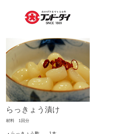
らっきょう漬け
材料 1回分
​・
らっきょう酢……1本