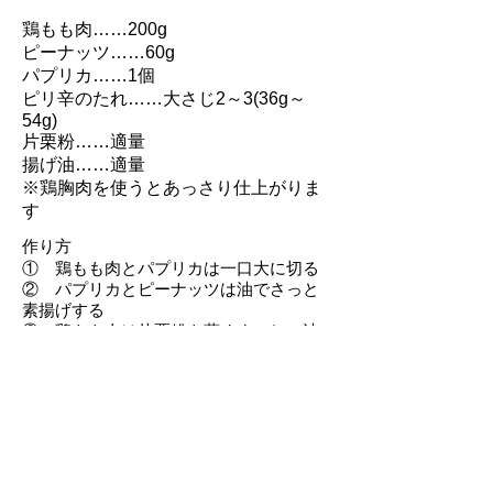
鶏もも肉……200g
ピーナッツ……60g
パプリカ……1個
ピリ辛のたれ……大さじ2～3(36g～
54g)
片栗粉……適量
揚げ油……適量
※鶏胸肉を使うとあっさり仕上がりま
す
作り方
① 鶏もも肉とパプリカは一口大に切る
② パプリカとピーナッツは油でさっと
素揚げする
③ 鶏もも肉は片栗粉を薄くまぶし、油
で揚げる
④ ボウルに②と③を入れ、ピリ辛のた
れを加えてからめれば完成