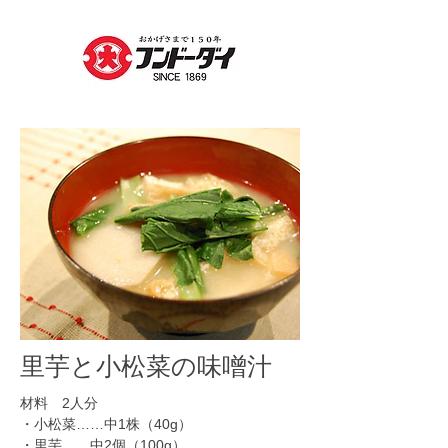
里芋と小松菜の味噌汁
材料 2人分
・小松菜……中1株（40g）
​・里芋……中2個（100g）