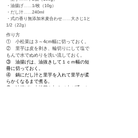
・油揚げ……1/枚（10g）
・だし汁……240ml
・式の香り無添加米麦合わせ……大さじ1と
1/2（22g）
作り方
①
小松菜は３～4cm幅に切っておく。
② 里芋は皮を剥き、輪切りにして塩で
もんで水でぬめりを洗い流しておく。
③ 油揚げは、油抜きして１ｃｍ幅の短
冊に切っておく。
④ 鍋にだし汁と里芋を入れて里芋が柔
らかくなるまで煮る。
⑤ 油揚げと小松菜を加えて火が通った
ら味噌を溶き入れて出来上がりです。