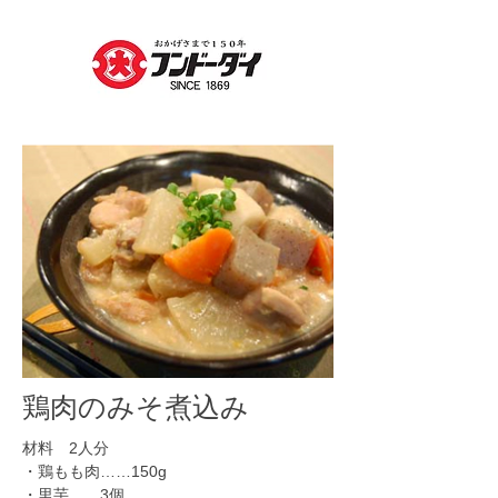
​鶏肉のみそ煮込み
材料 2人分
・鶏もも肉……150g
​・里芋……3個