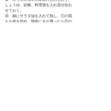
しょうゆ、砂糖、料理酒を入れ混ぜ合わ
せておく。
④ 鍋にサラダ油を入れて熱し、①の鶏
もも肉を炒め、鶏肉に火が通ったら②の
具材を加えてさっと炒め、だし汁と③の
藩領を加えて15分ほど煮込む。
​⑤ ④に③の残りの半量を加え、さらに
10分ほど煮込む。器に盛って小口切りに
した小ねぎをちらしたら完成です。
熊本県熊本市北区楠野町972
TEL：0570-200-545 FAX：096-245-3937