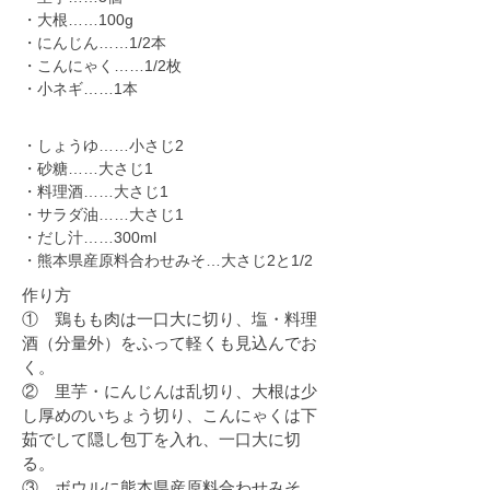
・大根……100g
・にんじん……1/2本
・こんにゃく……1/2枚
・小ネギ……1本
・しょうゆ……小さじ2
・砂糖……大さじ1
・料理酒……大さじ1
・サラダ油……大さじ1
・だし汁……300ml
・熊本県産原料合わせみそ…大さじ2と1/2
作り方
① 鶏もも肉は一口大に切り、塩・料理
酒（分量外）をふって軽くも見込んでお
く。
​② 里芋・にんじんは乱切り、大根は少
し厚めのいちょう切り、こんにゃくは下
茹でして隠し包丁を入れ、一口大に切
る。
③ ボウルに熊本県産原料合わせみそ、