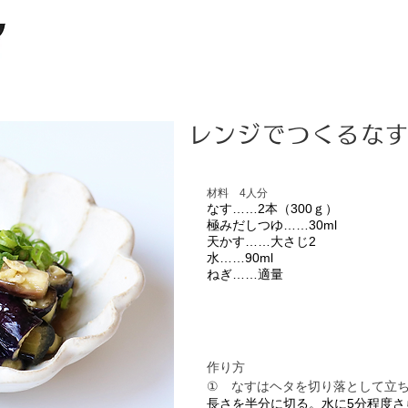
レンジでつくるな
材料 4人分
なす……2本（300ｇ）
極みだしつゆ……30ml
天かす……大さじ2
水……90ml
ねぎ……適量
作り方
なすはヘタを切り落として立
①
長さを半分に切る。水に5分程度さ