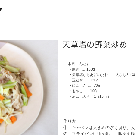
天草塩の野菜炒め
材料 2人分
・豚肉……150g
・天草塩からあげのたれ……大さじ2（30
・玉ねぎ……120g
・にんじん……70g
・もやし……100g
・油……大さじ1（15ml）
作り方
① キャベツは大きめのざく切り、人
② フライパンに油を熱し、豚肉を軽