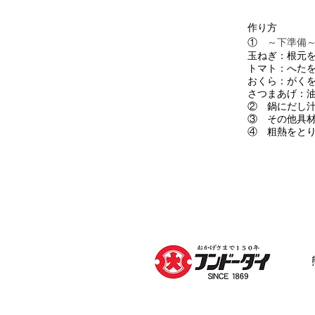
作り方
①
～下準備
玉ねぎ：根元
トマト：へた
おくら：がく
さつまあげ：
② 鍋にだし
③ その他具
④ 粗熱をと