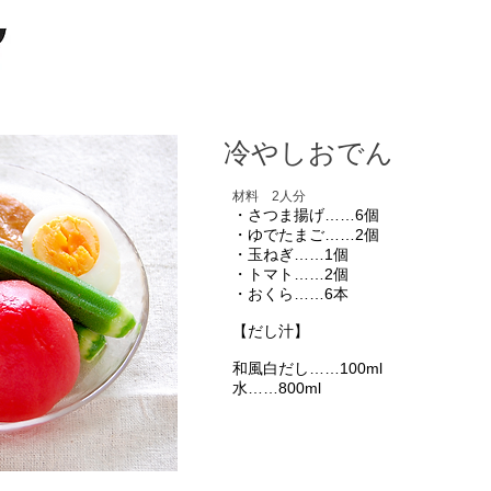
冷やしおでん
材料 2人分
・さつま揚げ……6個
・ゆでたまご……2個
・玉ねぎ……1個
・トマト……2個
・おくら……6本
【だし汁】
和風白だし……100ml
水……800ml