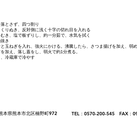
～
を落とさず、四つ割り
をくりぬき、反対側に浅く十字の切れ目を入れる
をむき、塩で板ずりし、約一分茹で、水気を拭く
油抜き
汁と玉ねぎを入れ、強火にかける。沸騰したら、さつま揚げを加え、弱め
材を加え、落し蓋をし、弱火で約1分煮る。
り、冷蔵庫で冷やす
熊本県熊本市北区楠野町972
TEL：0570-200-545 FAX：09