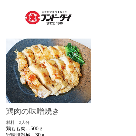
鶏肉の味噌焼き
材料 2人分
鶏もも肉…500ｇ
冠味噌旨極…30ｇ