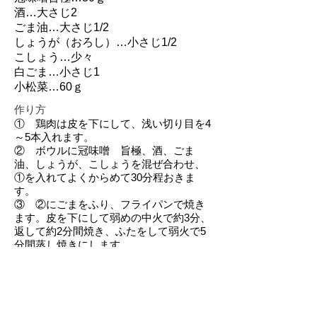
酒…大さじ2
ごま油…大さじ1/2
しょうが（おろし）…小さじ1/2
こしょう…少々
白ごま…小さじ1
小松菜…60ｇ
作り方
① 鶏肉は皮を下にして、浅い切り目を4
～5本入れます。
② ボウルに冠味噌 旨極、酒、ごま
油、しょうが、こしょうを混ぜ合わせ、
①を入れてよくからめて30分程おきま
す。
③ ②にごまをふり、フライパンで焼き
ます。皮を下にして弱めの中火で約3分、
返して約2分間焼き、ふたをして弱火で5
分間蒸し焼きにします。
④ 小松菜をゆでて水気を切り、5cm幅
に切ります。
⑤ 器に③と④を盛り付ければ完成で
す。