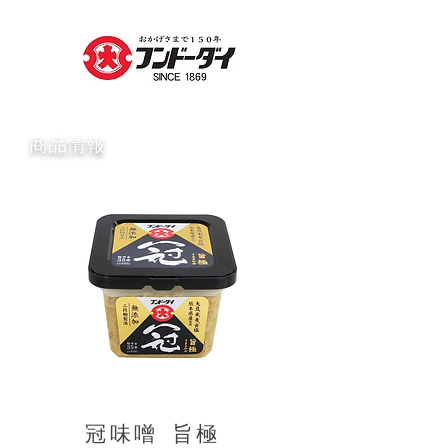
​商品情報
冠味噌 旨極