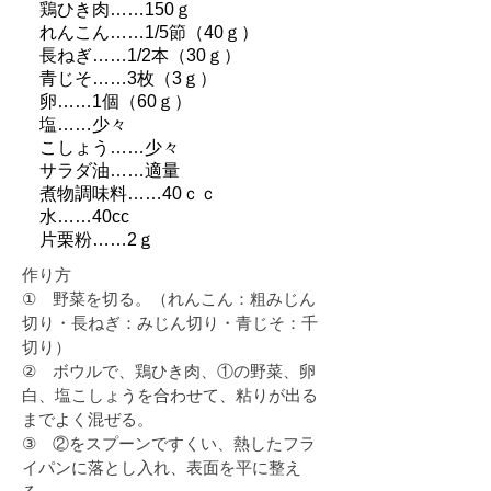
鶏ひき肉……150ｇ
れんこん……1/5節（40ｇ）
長ねぎ……1/2本（30ｇ）
青じそ……3枚（3ｇ）
卵……1個（60ｇ）
塩……少々
こしょう……少々
サラダ油……適量
煮物調味料……40ｃｃ
水……40cc
片栗粉……2ｇ
作り方
野菜を切る。（れんこん：粗みじん
①
切り・長ねぎ：みじん切り・青じそ：千
切り）
ボウルで、鶏ひき肉、①の野菜、卵
②
白、塩こしょうを合わせて、粘りが出る
までよく混ぜる。
②をスプーンですくい、熱したフラ
③
イパンに落とし入れ、表面を平に整え