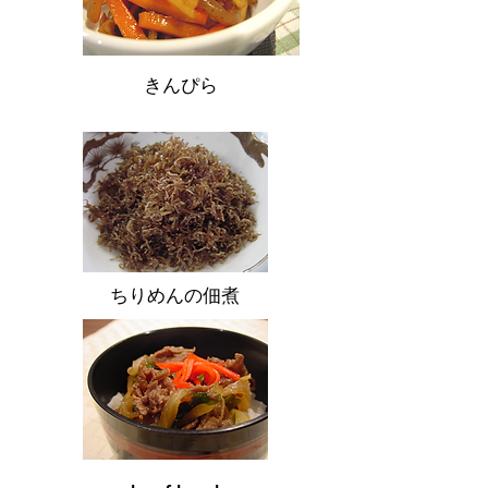
きんぴら
ちりめんの佃煮